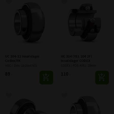
Lägg till i favoriter
Lägg till i favoriter
UC 204-12 Insatslager 
HC 204 (YEL 204 2F) 
Codex/FK
Insatslager CODEX
MSC |  Dim: 19,05x47x31
CODEX | FÖR AXEL: 20mm
89
110
:-
:-
Lägg till i favoriter
Lägg till i favoriter