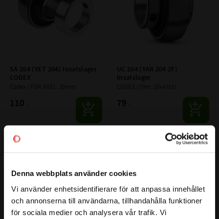
SA 204 (YET 204) Insatslager 
UC 204 (YAR 204 2F) 
CODEX
Insatslager
Codex | FÖR AXEL: 20mm
CODEX | Dim: 20x47x31
110
79
:-
:-
Lägg till i favoriter
Lägg till i favoriter
Denna webbplats använder cookies
Vi använder enhetsidentifierare för att anpassa innehållet
close
och annonserna till användarna, tillhandahålla funktioner
Välkommen till kullagret.com
för sociala medier och analysera vår trafik. Vi