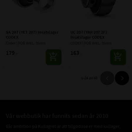
SA 207 (YET 207) Insatslager 
UC 207 (YAR 207 2F) 
CODEX
Insatslager CODEX
Codex | FÖR AXEL: 35mm
CODEX | FÖR AXEL: 35mm
179
163
:-
:-
1–
24
av
48
Vår webbutik har funnits sedan år 2010
Vår ambition på Kullagret är att tillgodose er med kullager,