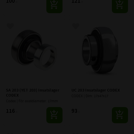
100
121
:-
:-
Lägg till i favoriter
Lägg till i favoriter
SA 203 (YET 203) Insatslager 
UC 203 Insatslager CODEX
CODEX
CODEX | Dim: 17x47x17
Codex | För axeldiameter: 17mm
116
93
:-
:-