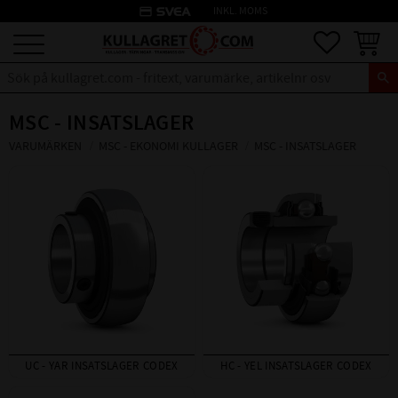
credit_card
INKL. MOMS
Meny
Favoriter
Kundva
MSC - INSATSLAGER
VARUMÄRKEN
MSC - EKONOMI KULLAGER
MSC - INSATSLAGER
UC - YAR INSATSLAGER CODEX
HC - YEL INSATSLAGER CODEX