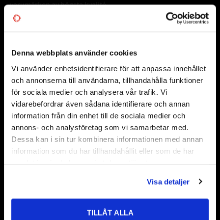
varumärken av högsta kvalité.
Välkommen!
Denna webbplats använder cookies
Frågor & Svar
Vi använder enhetsidentifierare för att anpassa innehållet
close
Informationsdatabas
och annonserna till användarna, tillhandahålla funktioner
Välkommen till kullagret.com
Information om CODEX
för sociala medier och analysera vår trafik. Vi
vidarebefordrar även sådana identifierare och annan
Vanliga Frågor och Svar
Vill du handla som företag eller privatperson?
information från din enhet till de sociala medier och
annons- och analysföretag som vi samarbetar med.
Samarbetspartners
FÖRETAG
Dessa kan i sin tur kombinera informationen med annan
information som du har tillhandahållit eller som de har
Priser visas exkl. moms
samlat in när du har använt deras tjänster.
PRIVAT
Visa detaljer
Priser visas inkl. moms
TILLÅT ALLA