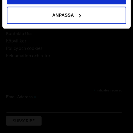
Kundtjänst
ANPASSA
Mina sidor
Kontakta Oss
Köpvillkor
Policy och cookies
Reklamation och retur
Subscribe
*
indicates required
*
Email Address