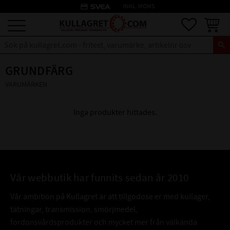
credit_card
INKL. MOMS
Meny
Favoriter
Kundva
GRUNDFÄRG
VARUMÄRKEN
Inga produkter hittades.
Vår webbutik har funnits sedan år 2010
Vår ambition på Kullagret är att tillgodose er med kullager,
tätningar, transmission, smörjmedel,
fordonsvårdsprodukter och mycket mer från välkända