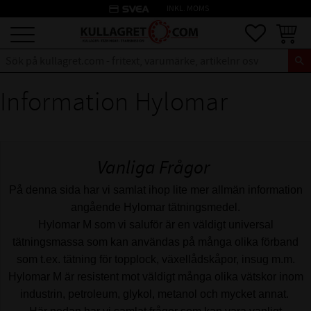
credit_card
INKL. MOMS
Meny
Favoriter
Kundva
Information Hylomar
Vanliga Frågor
På denna sida har vi samlat ihop lite mer allmän information
angående Hylomar tätningsmedel.
Hylomar M som vi saluför är en väldigt universal
tätningsmassa som kan användas på många olika förband
som t.ex. tätning för topplock, växellådskåpor, insug m.m.
Hylomar M är resistent mot väldigt många olika vätskor inom
industrin, petroleum, glykol, metanol och mycket annat.