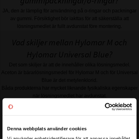
gummipackningar/o-ringar?
JA, den är lämplig för användning på o-ringar och packningar
av gummi. Försiktighet bör iakttas för att säkerställa att
lösningsmedlet är fullt avdunstat före montering.
Vad skiljer mellan Hylomar M och
Hylomar Universal Blue?
Det som skiljer är att de innehåller olika lösningsmedel.
Aceton är bärarlösningsmedel för Hylomar M och för Universal
Blue är det metylenklorid.
Båda produkterna har mycket liknande fysikaliska egenskaper
när lösningsmedlet har avdunstat.
Hur länge behöver du vänta innan
montering?
Denna webbplats använder cookies
Det rekommenderas att produkten appliceras i en tunn film på
Vi använder enhetsidentifierare för att anpassa innehållet