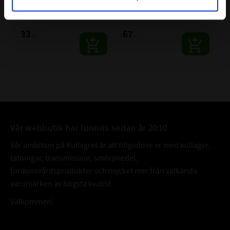
NBR 70
FKM 80
Material: NBR 70
Material: FKM 80
33
67
:-
:-
Vår webbutik har funnits sedan år 2010
Vår ambition på Kullagret är att tillgodose er med kullager,
tätningar, transmission, smörjmedel,
fordonsvårdsprodukter och mycket mer från välkända
varumärken av högsta kvalité.
Välkommen!