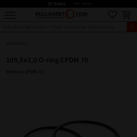
credit_card
INKL. MOMS
Meny
Favoriter
Kundva
TÄTNINGAR
109,5x3,0 O-ring EPDM 70
Material: EPDM 70