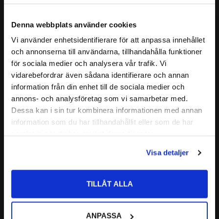
- Fosfaterbaserade hydraulvätskor (HFD-R)
+150°C, soda alkalier, hydraulvätskor (HFD-R),
- Silikonfett och - olja
glykolbaserade bromsvätskor med flera.
Denna webbplats använder cookies
- Många Polära lösningsmedel (alkoholer,
ketoner, ester)
Vi använder enhetsidentifierare för att anpassa innehållet
close
- Skydrol 500 och 7000
och annonserna till användarna, tillhandahålla funktioner
Välkommen till kullagret.com
Läs mer
- Ozon / Väder / Åldersresistent
för sociala medier och analysera vår trafik. Vi
vidarebefordrar även sådana identifierare och annan
Inte kompatibelt med mineraloljebaserade
Vill du handla som företag eller privatperson?
Relaterade produkter
information från din enhet till de sociala medier och
produkter
annons- och analysföretag som vi samarbetar med.
(olja, fett och bränslen)
ALLMÄNT:
FÖRETAG
Dessa kan i sin tur kombinera informationen med annan
information som du har tillhandahållit eller som de har
Lägg till i favoriter
Lägg till i favoriter
Typiska användningsområden:
Priser visas exkl. moms
samlat in när du har använt deras tjänster.
ventiler, pumpar och turbiner.
PRIVAT
Mycket bred kemisk resistens.
Visa detaljer
Priser visas inkl. moms
Mycket God Nötningsbeständighet
ALTERNATIV
109,5x3,0 O-ring EPDM
TILLÅT ALLA
BETECKNING:
109,5x3,0 O-ring 
109,5x3,0 O-ring 
ANPASSA