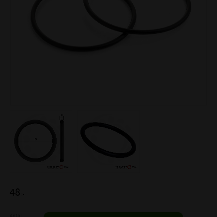
48
:-
Antal