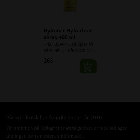
Eftersom produkten inte härdar:
fastnar inte packningar
demontering blir enklare
Hylomar Hylo clean 
spray 400 ml
komponenter kan återanvändas
HYLO CLEAN 400 ML Spray för 
Fördelar med Hylomar
att enkelt och effektivt ta bort 
gammalt eller överflödigt 
263
tätningsmassa
:-
HYLOMAR som inte är så lätt 
att få bort annars.
100 % tätning av förband
Icke härdande och flexibel
Förhindrar att packningar bränns fast
Enkel demontering och service
Beständig mot de flesta vätskor
Vår webbutik har funnits sedan år 2010
Temperaturtålig från −50 °C till +250 °C
Obrännbar i torrt tillstånd
Vår ambition på Kullagret är att tillgodose er med kullager,
Färg: blå
tätningar, transmission, smörjmedel,