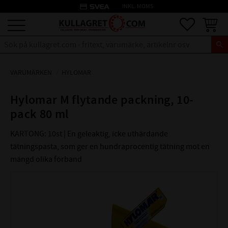
credit_card
INKL. MOMS
Meny
Favoriter
Kundva
VARUMÄRKEN
HYLOMAR
Hylomar M flytande packning, 10-
pack 80 ml
KARTONG: 10st | En geleaktig, icke uthärdande
tätningspasta, som ger en hundraprocentig tätning mot en
mängd olika förband