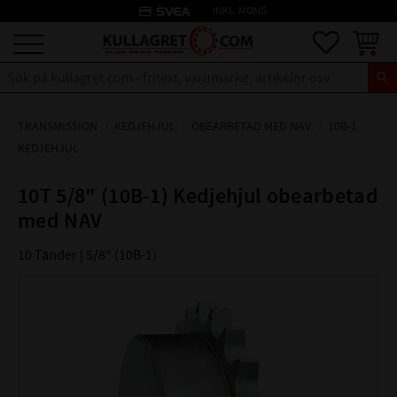
credit_card
INKL. MOMS
Meny
Favoriter
Kundva
TRANSMISSION
KEDJEHJUL
OBEARBETAD MED NAV
10B-1
KEDJEHJUL
10T 5/8" (10B-1) Kedjehjul obearbetad
med NAV
10 Tänder | 5/8" (10B-1)