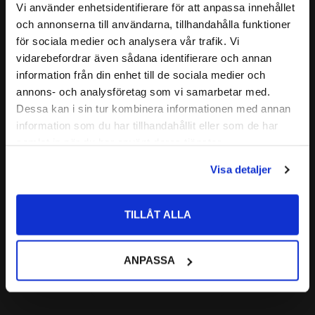
Vi använder enhetsidentifierare för att anpassa innehållet
Relaterade produkter
( C )
FAS:
1,6 mm
close
och annonserna till användarna, tillhandahålla funktioner
Välkommen till kullagret.com
( B1 )
BREDD:
9,1 mm
för sociala medier och analysera vår trafik. Vi
MATERIAL I KEDJEHJUL
C45 Stål
vidarebefordrar även sådana identifierare och annan
Lägg till i favoriter
Vill du handla som företag eller privatperson?
information från din enhet till de sociala medier och
annons- och analysföretag som vi samarbetar med.
FÖRETAG
Dessa kan i sin tur kombinera informationen med annan
information som du har tillhandahållit eller som de har
Priser visas exkl. moms
samlat in när du har använt deras tjänster.
PRIVAT
Visa detaljer
Priser visas inkl. moms
5/8'' (10B-1) 
Rullkedja Simplex 5 
TILLÅT ALLA
meter
Förpackning: 5meter
730
ANPASSA
:-