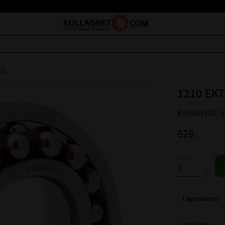
HÅL
1210 EKT
Koniskt Hål | 
628
:-
Antal
st
Lagerstatus