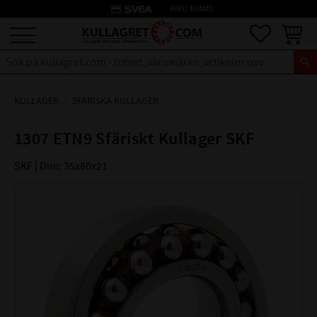
credit_card
INKL. MOMS
Meny
Favoriter
Kundva
KULLAGER
SFÄRISKA KULLAGER
1307 ETN9 Sfäriskt Kullager SKF
SKF | Dim: 35x80x21