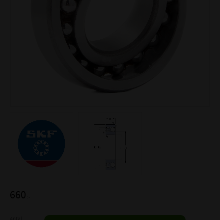
660
:-
Antal