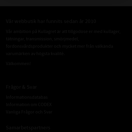
1310 K TNG
FABRIKAT:
SKF
Vår webbutik har funnits sedan år 2010
Vår ambition på Kullagret är att tillgodose er med kullager,
tätningar, transmission, smörjmedel,
fordonsvårdsprodukter och mycket mer från välkända
varumärken av högsta kvalité.
Välkommen!
Frågor & Svar
Informationsdatabas
Information om CODEX
Vanliga Frågor och Svar
Samarbetspartners