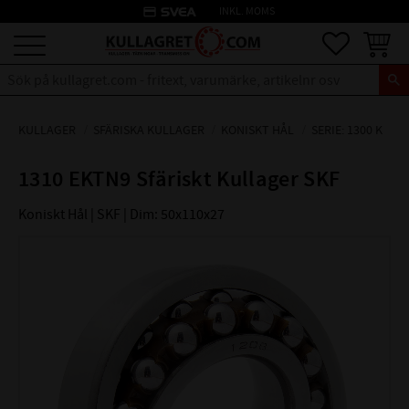
credit_card
INKL. MOMS
Meny
Favoriter
Kundva
KULLAGER
SFÄRISKA KULLAGER
KONISKT HÅL
SERIE: 1300 K
1310 EKTN9 Sfäriskt Kullager SKF
Koniskt Hål | SKF | Dim: 50x110x27