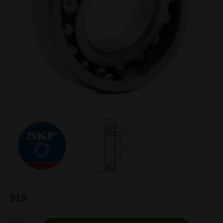
919
:-
Antal