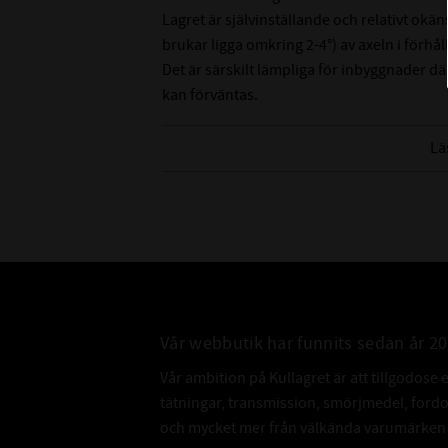
Lagret är självinställande och relativt okän
brukar ligga omkring 2-4°) av axeln i förhål
Det är särskilt lämpliga för inbyggnader d
kan förväntas.
CODEX är en serie lager av
Lä
Medelhög kvalitetsnivå
Lämplig för olika applikationer
Kvalitetskontrollerad
Nedan hittar du mer ingående information 
Vår webbutik har funnits sedan år 2
Vår ambition på Kullagret är att tillgodose 
tätningar, transmission, smörjmedel, for
och mycket mer från välkända varumärken a