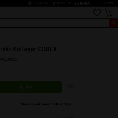
supervised_user_circle
person
credit_card
KUNDTJÄNST
MINA SIDOR
INKL. MOMS
Favoriter
Kundva
riskt Kullager CODEX
60x130x31
Lägg till i favoriter
KÖP
Skickas prel. inom 7-10 vardagar