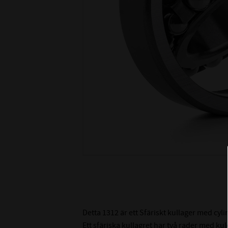
Detta 1312 är ett Sfäriskt kullager med cyl
Ett sfäriska kullagret har två rader med ku