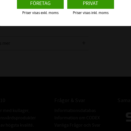
FÖRETAG
PRIVAT
sligt för snedställning (Tillåten snedställning
lande till lagerhuset.
Priser visas exkl. moms
Priser visas inkl. moms
är betydande axelutböjning eller snedställning
s mer
om detta Sfäriska kullager
010
Frågor & Svar
Samar
er med kullager,
Informationsdatabas
donsvårdsprodukter
Information om CODEX
v högsta kvalité.
Vanliga Frågor och Svar