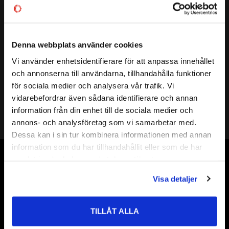
Vikt
0,06 kg
Tillverkare
NSK
Mer info
Denna webbplats använder cookies
FULLSTÄNDIG BETECKNING:
13-BSW01 A
Visa alla produkter från NSK
Vi använder enhetsidentifierare för att anpassa innehållet
( d )
INNERDIAMETER:
13 mm
close
och annonserna till användarna, tillhandahålla funktioner
Välkommen till kullagret.com
( D )
YTTERDIAMETER:
35 mm
för sociala medier och analysera vår trafik. Vi
( B )
BREDD:
11 mm
vidarebefordrar även sådana identifierare och annan
Vill du handla som företag eller privatperson?
TÄTNING:
information från din enhet till de sociala medier och
13 BSW01A
annons- och analysföretag som vi samarbetar med.
FÖRETAG
ACS 0304 K-1
Dessa kan i sin tur kombinera informationen med annan
information som du har tillhandahållit eller som de har
ALTERNATIVA BETECKNINGAR:
ACS 0304 K-2
Priser visas exkl. moms
samlat in när du har använt deras tjänster.
574009
Vår webbutik har funnits sedan år 2010
PRIVAT
90363-13001 OEM
Visa detaljer
Vår ambition på Kullagret är att tillgodose er med kullager,
ACS 0304 K-21
Priser visas inkl. moms
tätningar, transmission, smörjmedel,
FABRIKAT:
NSK
fordonsvårdsprodukter och mycket mer från välkända
TILLÅT ALLA
varumärken av högsta kvalité.