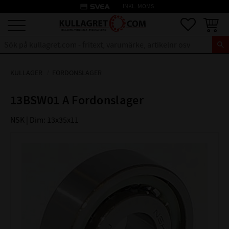
credit_card
INKL. MOMS
Meny
Favoriter
Kundva
KULLAGER
FORDONSLAGER
13BSW01 A Fordonslager
NSK | Dim: 13x35x11