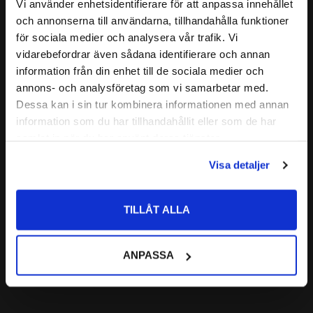
Relaterade produkter
Vi använder enhetsidentifierare för att anpassa innehållet
( C )
FAS:
1,0 mm
close
och annonserna till användarna, tillhandahålla funktioner
Välkommen till kullagret.com
( B1 )
BREDD:
5,3 mm
för sociala medier och analysera vår trafik. Vi
MATERIAL I KEDJEHJUL
C45 Stål
vidarebefordrar även sådana identifierare och annan
Lägg till i favoriter
Vill du handla som företag eller privatperson?
information från din enhet till de sociala medier och
annons- och analysföretag som vi samarbetar med.
FÖRETAG
Dessa kan i sin tur kombinera informationen med annan
information som du har tillhandahållit eller som de har
Priser visas exkl. moms
samlat in när du har använt deras tjänster.
PRIVAT
Visa detaljer
Priser visas inkl. moms
3/8'' (06B-1) 
RULLKEDJA Simplex 
TILLÅT ALLA
5 meter
Förpackning: 5meter
415
ANPASSA
:-