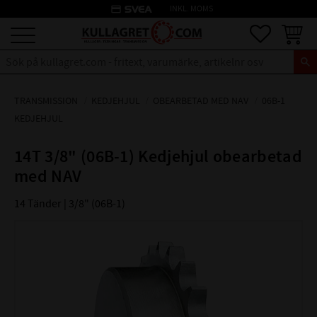
credit_card
INKL. MOMS
Meny
Favoriter
Kundva
TRANSMISSION
KEDJEHJUL
OBEARBETAD MED NAV
06B-1
KEDJEHJUL
14T 3/8" (06B-1) Kedjehjul obearbetad
med NAV
14 Tänder | 3/8" (06B-1)