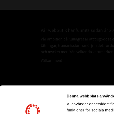
Vår webbutik har funnits sedan år 2
Vår ambition på Kullagret är att tillgodose 
tätningar, transmission, smörjmedel, for
och mycket mer från välkända varumärken a
Välkommen!
Subscribe
Denna webbplats använde
Vi använder enhetsidentifie
*
Email Address
funktioner för sociala medi