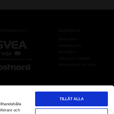
betspartners
Kundtjänst
Mina sidor
Kontakta Oss
Köpvillkor
Policy och cookies
Reklamation och retur
TILLÅT ALLA
illhandahålla
*
indicates required
ifierare och