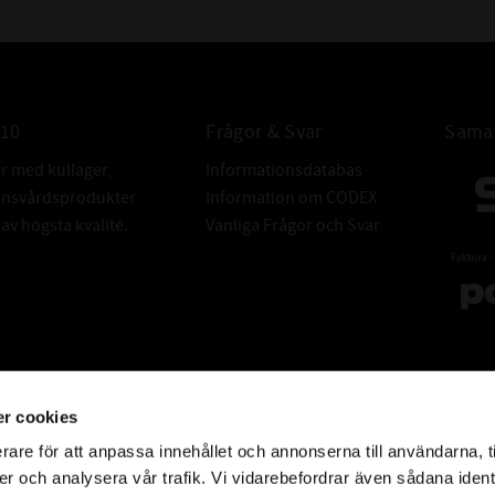
010
Frågor & Svar
Samar
er med kullager,
Informationsdatabas
donsvårdsprodukter
Information om CODEX
v högsta kvalité.
Vanliga Frågor och Svar
r cookies
rare för att anpassa innehållet och annonserna till användarna, t
er och analysera vår trafik. Vi vidarebefordrar även sådana ident