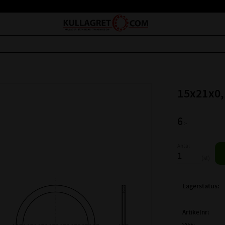
15x21x0,
6
:-
Antal
st
Lagerstatus
Artikelnr