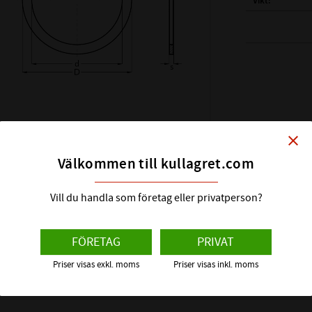
Vikt
( d ) INNERDIAM
( D ) YTTERDIAM
( s ) TJOCKLEK:
SHIMS DIN KLAS
HÅRDHET HRC:
close
ÖVRIGT:
Välkommen till kullagret.com
Vill du handla som företag eller privatperson?
FÖRETAG
PRIVAT
Priser visas exkl. moms
Priser visas inkl. moms