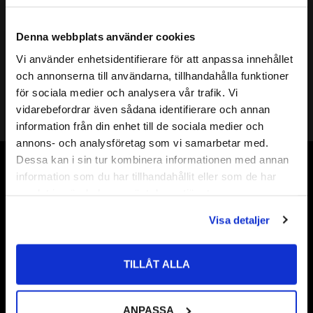
Mer info
( d ) INNERDIAMETER:
16mm
Denna webbplats använder cookies
( D ) YTTERDIAMETER:
22mm
Vi använder enhetsidentifierare för att anpassa innehållet
( s ) TJOCKLEK:
0,1mm
close
och annonserna till användarna, tillhandahålla funktioner
Välkommen till kullagret.com
SHIMS DIN KLASS:
DIN 988
för sociala medier och analysera vår trafik. Vi
HÅRDHET HRC:
49 till 54 HRC
vidarebefordrar även sådana identifierare och annan
Shims 16
Vill du handla som företag eller privatperson?
information från din enhet till de sociala medier och
Shims 16x
annons- och analysföretag som vi samarbetar med.
ÖVRIGT:
Shims 16x22
FÖRETAG
Dessa kan i sin tur kombinera informationen med annan
Shims 16x22x
Vår webbutik har funnits sedan år 2010
information som du har tillhandahållit eller som de har
Priser visas exkl. moms
Shims 16x22x0,1
samlat in när du har använt deras tjänster.
Vår ambition på Kullagret är att tillgodose er med kullager,
PRIVAT
tätningar, transmission, smörjmedel,
Visa detaljer
Priser visas inkl. moms
fordonsvårdsprodukter och mycket mer från välkända
varumärken av högsta kvalité.
TILLÅT ALLA
Välkommen!
ANPASSA