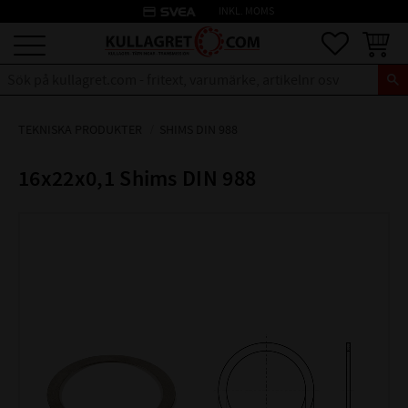
credit_card
INKL. MOMS
Meny
Favoriter
Kundva
TEKNISKA PRODUKTER
SHIMS DIN 988
16x22x0,1 Shims DIN 988