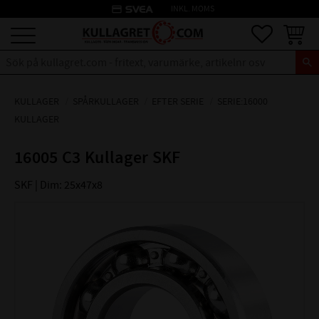
credit_card
INKL. MOMS
Meny
Favoriter
Kundva
KULLAGER
SPÅRKULLAGER
EFTER SERIE
SERIE:16000
KULLAGER
16005 C3 Kullager SKF
SKF | Dim: 25x47x8