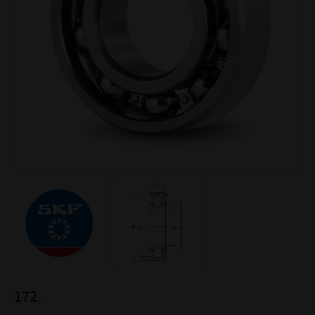
172
:-