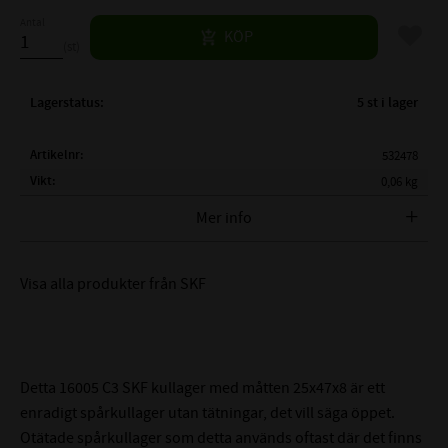
Antal
Lägg til
KÖP
st
Lagerstatus
5 st i lager
Artikelnr
532478
Vikt
0,06 kg
Tillverkare
SKF
Mer info
FULLSTÄNDIG SKF BETECKNING:
SKF 16005 C3
Visa alla produkter från SKF
( d )
INNERDIAMETER:
25 mm
( D )
YTTERDIAMETER:
47 mm
( B )
BREDD:
8 mm
TÄTNING:
Öppet lager
Detta 16005 C3 SKF kullager med måtten 25x47x8 är ett
C3 - Större lagerspel än
enradigt spårkullager utan tätningar, det vill säga öppet.
LAGERSPEL / RADIALGLAPP:
Normalt (0,013-0,028mm)
Otätade spårkullager som detta används oftast där det finns