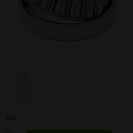
362
:-
Antal