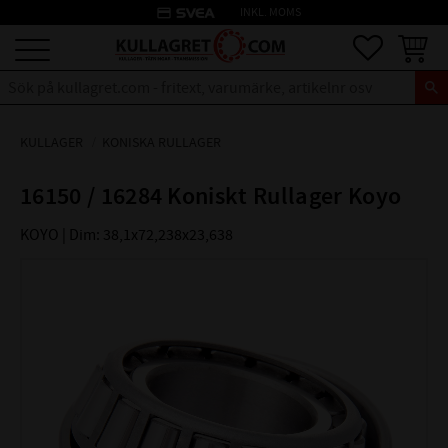
credit_card
INKL. MOMS
Meny
Favoriter
Kundva
KULLAGER
KONISKA RULLAGER
16150 / 16284 Koniskt Rullager Koyo
KOYO | Dim: 38,1x72,238x23,638