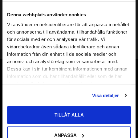
Mer info
( d ) INNERDIAMETER:
17mm
Denna webbplats använder cookies
( D ) YTTERDIAMETER:
24mm
Vi använder enhetsidentifierare för att anpassa innehållet
( s ) TJOCKLEK:
0,2mm
close
och annonserna till användarna, tillhandahålla funktioner
Välkommen till kullagret.com
SHIMS DIN KLASS:
DIN 988
för sociala medier och analysera vår trafik. Vi
HÅRDHET HRC:
49 till 54 HRC
vidarebefordrar även sådana identifierare och annan
Vill du handla som företag eller privatperson?
Shims 17
information från din enhet till de sociala medier och
Shims 17x
annons- och analysföretag som vi samarbetar med.
ÖVRIGT:
Shims 17x24
FÖRETAG
Dessa kan i sin tur kombinera informationen med annan
Shims 17x24x
Vår webbutik har funnits sedan år 2010
information som du har tillhandahållit eller som de har
Priser visas exkl. moms
Shims 17x24x0,2
samlat in när du har använt deras tjänster.
Vår ambition på Kullagret är att tillgodose er med kullager,
PRIVAT
tätningar, transmission, smörjmedel,
Visa detaljer
Priser visas inkl. moms
fordonsvårdsprodukter och mycket mer från välkända
varumärken av högsta kvalité.
TILLÅT ALLA
Välkommen!
ANPASSA