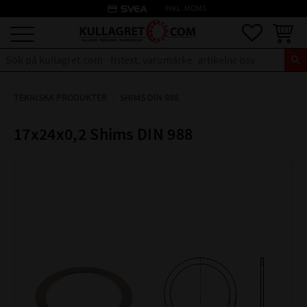
credit_card
INKL. MOMS
Meny
Favoriter
Kundva
TEKNISKA PRODUKTER
SHIMS DIN 988
17x24x0,2 Shims DIN 988