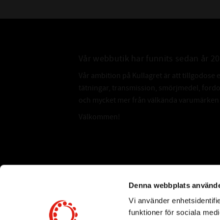
Vår webbutik har funnits sedan år 2
Vår ambition på Kullagret är att tillgodose 
tätningar, transmission, smörjmedel, for
och mycket mer från välkända varumärken a
Välkommen!
Subscribe
Denna webbplats använde
Vi använder enhetsidentifie
*
Email Address
funktioner för sociala medi