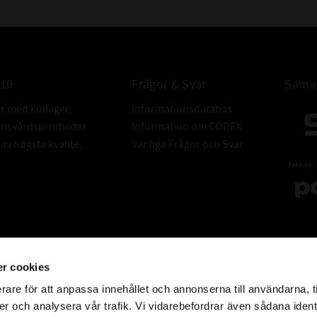
010
Frågor & Svar
Samar
er med kullager,
Informationsdatabas
donsvårdsprodukter
Information om CODEX
v högsta kvalité.
Vanliga Frågor och Svar
r cookies
rare för att anpassa innehållet och annonserna till användarna, t
er och analysera vår trafik. Vi vidarebefordrar även sådana ident