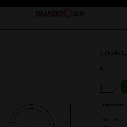
17x24x1,
6
:-
Antal
st
Lagerstatus
Artikelnr