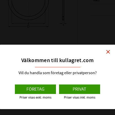
Vikt
( d ) INNERDIAM
( D ) YTTERDIAM
( s ) TJOCKLEK:
SHIMS DIN KLAS
HÅRDHET HRC:
close
ÖVRIGT:
Välkommen till kullagret.com
Vill du handla som företag eller privatperson?
FÖRETAG
PRIVAT
Priser visas exkl. moms
Priser visas inkl. moms