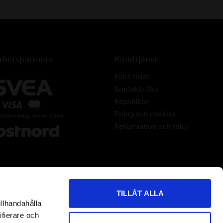
betspartners
Kundtjänst
Mina sidor
Kontakta Oss
Köpvillkor
Policy och cookies
Reklamation och retur
TILLÅT ALLA
illhandahålla
*
indicates required
ifierare och