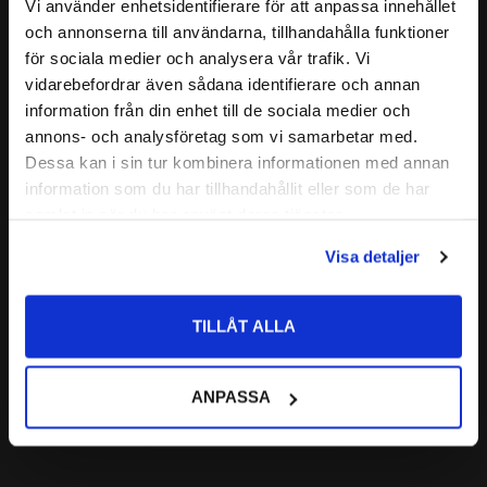
Relaterade produkter
Vi använder enhetsidentifierare för att anpassa innehållet
( C )
FAS:
1,0 mm
close
och annonserna till användarna, tillhandahålla funktioner
Välkommen till kullagret.com
( B1 )
BREDD:
5,3 mm
för sociala medier och analysera vår trafik. Vi
MATERIAL I KEDJEHJUL
C45 Stål
vidarebefordrar även sådana identifierare och annan
Lägg till i favoriter
Vill du handla som företag eller privatperson?
information från din enhet till de sociala medier och
annons- och analysföretag som vi samarbetar med.
FÖRETAG
Dessa kan i sin tur kombinera informationen med annan
information som du har tillhandahållit eller som de har
Priser visas exkl. moms
samlat in när du har använt deras tjänster.
PRIVAT
Visa detaljer
Priser visas inkl. moms
3/8'' (06B-1) 
RULLKEDJA Simplex 
TILLÅT ALLA
5 meter
Förpackning: 5meter
415
ANPASSA
:-