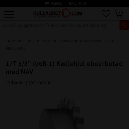
credit_card
INKL. MOMS
Meny
Favoriter
Kundva
TRANSMISSION
KEDJEHJUL
OBEARBETAD MED NAV
06B-1
KEDJEHJUL
17T 3/8" (06B-1) Kedjehjul obearbetad
med NAV
17 Tänder | 3/8" (06B-1)