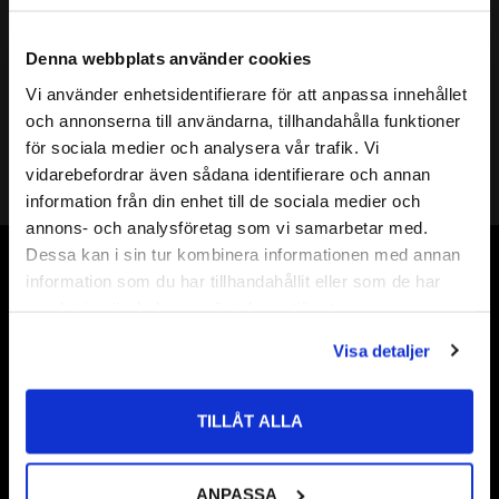
Mer info
( d ) INNERDIAMETER:
18mm
Denna webbplats använder cookies
( D ) YTTERDIAMETER:
25mm
Vi använder enhetsidentifierare för att anpassa innehållet
( s ) TJOCKLEK:
0,1mm
close
och annonserna till användarna, tillhandahålla funktioner
Välkommen till kullagret.com
SHIMS DIN KLASS:
DIN 988
för sociala medier och analysera vår trafik. Vi
HÅRDHET HRC:
49 till 54 HRC
vidarebefordrar även sådana identifierare och annan
Shims 18
Vill du handla som företag eller privatperson?
information från din enhet till de sociala medier och
Shims 18x
annons- och analysföretag som vi samarbetar med.
ÖVRIGT:
Shims 18x25
FÖRETAG
Dessa kan i sin tur kombinera informationen med annan
Shims 18x25x
Vår webbutik har funnits sedan år 2010
information som du har tillhandahållit eller som de har
Priser visas exkl. moms
Shims 18x25x0,1
samlat in när du har använt deras tjänster.
Vår ambition på Kullagret är att tillgodose er med kullager,
PRIVAT
tätningar, transmission, smörjmedel,
Visa detaljer
Priser visas inkl. moms
fordonsvårdsprodukter och mycket mer från välkända
varumärken av högsta kvalité.
TILLÅT ALLA
Välkommen!
ANPASSA