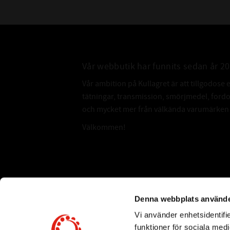
Vår webbutik har funnits sedan år 2
Vår ambition på Kullagret är att tillgodose 
tätningar, transmission, smörjmedel, for
och mycket mer från välkända varumärken a
Välkommen!
Subscribe
Denna webbplats använde
Vi använder enhetsidentifie
*
Email Address
funktioner för sociala medi