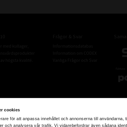
010
Frågor & Svar
Samar
er med kullager,
Informationsdatabas
donsvårdsprodukter
Information om CODEX
v högsta kvalité.
Vanliga Frågor och Svar
r cookies
rare för att anpassa innehållet och annonserna till användarna, t
er och analysera vår trafik. Vi vidarebefordrar även sådana ident