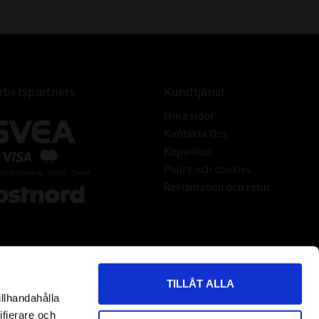
betspartners
Kundtjänst
Mina sidor
Kontakta Oss
Köpvillkor
Policy och cookies
Reklamation och retur
TILLÅT ALLA
illhandahålla
*
indicates required
ifierare och