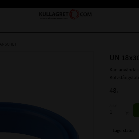
MANSCHETT
UN 18x3
Kan användas
Kolvstångstät
48
:-
Antal
st
Lagerstatus