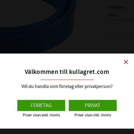
Artikelnr
Vikt
INNERDIAMETER
YTTERDIAMETER
(b) BREDD TÄTNI
(B) BREDD (-0/+0
TEMPERATUROM
close
MAXTRYCK ( BAR)
Välkommen till kullagret.com
MAX HASTIGHET
MATERIAL / HÅR
Vill du handla som företag eller privatperson?
ALT. BENÄMNING
FÖRETAG
PRIVAT
Priser visas exkl. moms
Priser visas inkl. moms
FÖRKLARING UN 