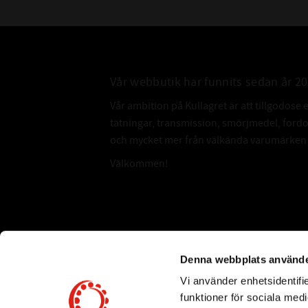
Vår webbutik har funnits sedan år 2
Vår ambition på Kullagret är att tillgodose 
tätningar, transmission, smörjmedel, for
och mycket mer från välkända varumärken a
Välkommen!
Subscribe
Denna webbplats använde
Vi använder enhetsidentifie
*
Email Address
funktioner för sociala medi