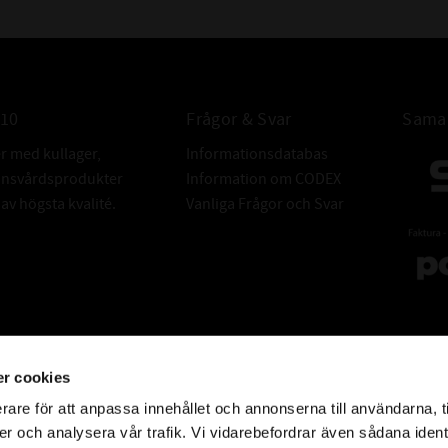
010
Frågor & Svar
Samar
er med kullager,
Informationsdatabas
donsvårdsprodukter
Information om CODEX
v högsta kvalité.
Vanliga Frågor och Svar
r cookies
rare för att anpassa innehållet och annonserna till användarna, t
er och analysera vår trafik. Vi vidarebefordrar även sådana ident