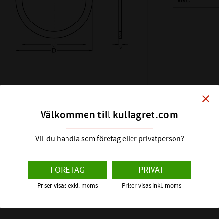
Vikt
( d ) INNERDIAM
( D ) YTTERDIAM
( s ) TJOCKLEK:
SHIMS DIN KLAS
HÅRDHET HRC:
close
ÖVRIGT:
Välkommen till kullagret.com
Vill du handla som företag eller privatperson?
FÖRETAG
PRIVAT
Priser visas exkl. moms
Priser visas inkl. moms