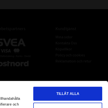
betspartners
Kundtjänst
Mina sidor
Kontakta Oss
Köpvillkor
Policy och cookies
Reklamation och retur
TILLÅT ALLA
illhandahålla
*
indicates required
ifierare och