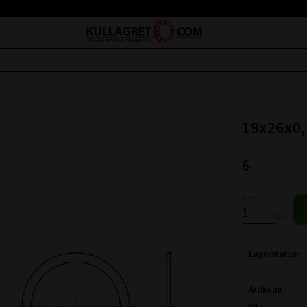
19x26x0,
6
:-
Antal
st
Lagerstatus
Artikelnr