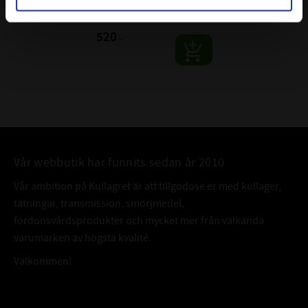
Förpackning: 5meter
520
:-
Vår webbutik har funnits sedan år 2010
Vår ambition på Kullagret är att tillgodose er med kullager,
tätningar, transmission, smörjmedel,
fordonsvårdsprodukter och mycket mer från välkända
varumärken av högsta kvalité.
Välkommen!