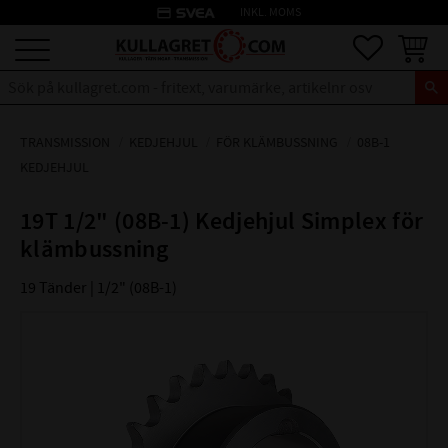
credit_card
INKL. MOMS
Meny
Favoriter
Kundva
TRANSMISSION
KEDJEHJUL
FÖR KLÄMBUSSNING
08B-1
KEDJEHJUL
19T 1/2" (08B-1) Kedjehjul Simplex för
klämbussning
19 Tänder | 1/2" (08B-1)