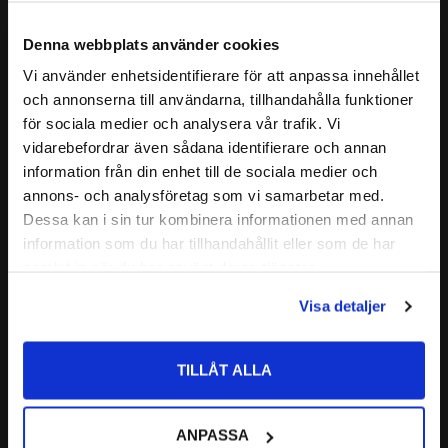
( C )
FAS:
1,3 mm
( B1 )
BREDD:
7,2 mm
Denna webbplats använder cookies
MATERIAL I KEDJEHJUL
C45 Stål
Vi använder enhetsidentifierare för att anpassa innehållet
close
Läs mer
och annonserna till användarna, tillhandahålla funktioner
Välkommen till kullagret.com
för sociala medier och analysera vår trafik. Vi
Relaterade produkter
vidarebefordrar även sådana identifierare och annan
Vill du handla som företag eller privatperson?
information från din enhet till de sociala medier och
annons- och analysföretag som vi samarbetar med.
FÖRETAG
Lägg till i favoriter
Dessa kan i sin tur kombinera informationen med annan
information som du har tillhandahållit eller som de har
Priser visas exkl. moms
samlat in när du har använt deras tjänster.
PRIVAT
Visa detaljer
Priser visas inkl. moms
TILLÅT ALLA
1/2'' (08B-1) 
Rullkedja Simplex 5 
ANPASSA
meter