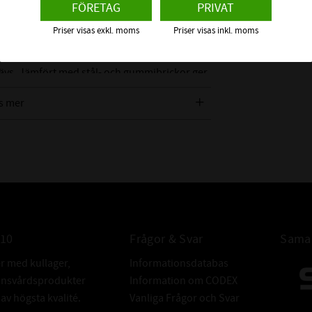
FÖRETAG
PRIVAT
ppar har dessutom god
i krävande miljöer.
Priser visas exkl. moms
Priser visas inkl. moms
r, bränsle- och rörkopplingar samt andra
rävs. Jämfört med stål- och gummibrickor ger
ghet.
s mer
010
Frågor & Svar
Samar
er med kullager,
Informationsdatabas
donsvårdsprodukter
Information om CODEX
v högsta kvalité.
Vanliga Frågor och Svar