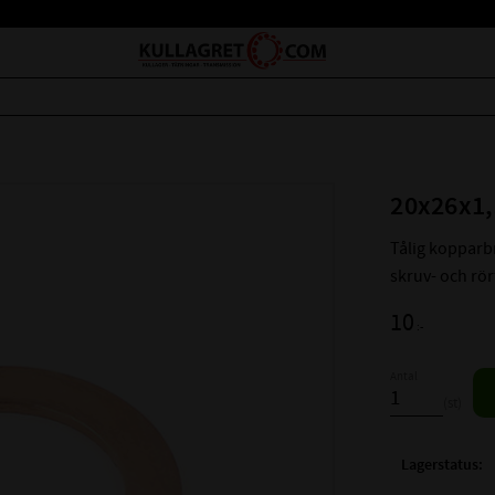
20x26x1,
Tålig kopparb
skruv- och rö
10
:-
Antal
st
Lagerstatus