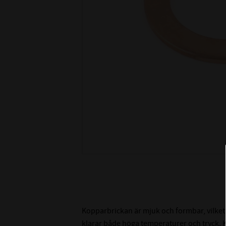
Kopparbrickan är mjuk och formbar, vilket
klarar både höga temperaturer och tryck. K