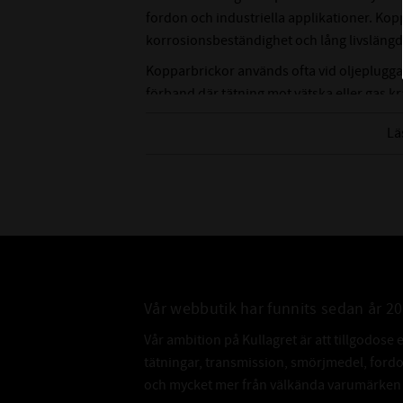
fordon och industriella applikationer. Ko
korrosionsbeständighet och lång livslängd 
Kopparbrickor används ofta vid oljeplugga
förband där tätning mot vätska eller gas k
koppar bättre tätning och högre värmetåli
Lä
Vår webbutik har funnits sedan år 2
Vår ambition på Kullagret är att tillgodose 
tätningar, transmission, smörjmedel, for
och mycket mer från välkända varumärken a