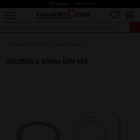
credit_card
INKL. MOMS
Meny
Favoriter
Kundva
TEKNISKA PRODUKTER
SHIMS DIN 988
20x28x0,2 Shims DIN 988