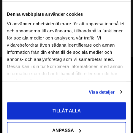
Mer info
( d ) INNERDIAMETER:
20mm
Denna webbplats använder cookies
( D ) YTTERDIAMETER:
28mm
Vi använder enhetsidentifierare för att anpassa innehållet
( s ) TJOCKLEK:
0,2mm
close
och annonserna till användarna, tillhandahålla funktioner
Välkommen till kullagret.com
SHIMS DIN KLASS:
DIN 988
för sociala medier och analysera vår trafik. Vi
HÅRDHET HRC:
49 till 54 HRC
vidarebefordrar även sådana identifierare och annan
Vill du handla som företag eller privatperson?
Shims 20
information från din enhet till de sociala medier och
Shims 20x
annons- och analysföretag som vi samarbetar med.
ÖVRIGT:
Shims 20x28
FÖRETAG
Dessa kan i sin tur kombinera informationen med annan
Shims 20x28x
Vår webbutik har funnits sedan år 2010
information som du har tillhandahållit eller som de har
Priser visas exkl. moms
Shims 20x28x0,2
samlat in när du har använt deras tjänster.
Vår ambition på Kullagret är att tillgodose er med kullager,
PRIVAT
tätningar, transmission, smörjmedel,
Visa detaljer
Priser visas inkl. moms
fordonsvårdsprodukter och mycket mer från välkända
varumärken av högsta kvalité.
TILLÅT ALLA
Välkommen!
ANPASSA