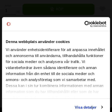
Antal
Lägg til
KÖP
st
Lagerstatus
Skickas prel. inom 7-10 vardagar
Artikelnr
532383
Denna webbplats använder cookies
Vikt
0,15 kg
Vi använder enhetsidentifierare för att anpassa innehållet
close
Mer info
och annonserna till användarna, tillhandahålla funktioner
Välkommen till kullagret.com
( d )
INNERDIAMETER:
20 mm
för sociala medier och analysera vår trafik. Vi
( D )
YTTERDIAMETER:
47 mm
vidarebefordrar även sådana identifierare och annan
( B )
BREDD:
14 mm
Vill du handla som företag eller privatperson?
information från din enhet till de sociala medier och
TÄTNING:
-
annons- och analysföretag som vi samarbetar med.
HÅLLARE:
TVP
FÖRETAG
Dessa kan i sin tur kombinera informationen med annan
GRÄNSVARVTAL:
r/min
information som du har tillhandahållit eller som de har
Priser visas exkl. moms
BÄRIGHETSTAL DYNAMISKT:
kN
samlat in när du har använt deras tjänster.
BÄRIGHETSTAL STATISKT:
kN
PRIVAT
FABRIKAT:
FAG
Visa detaljer
Priser visas inkl. moms