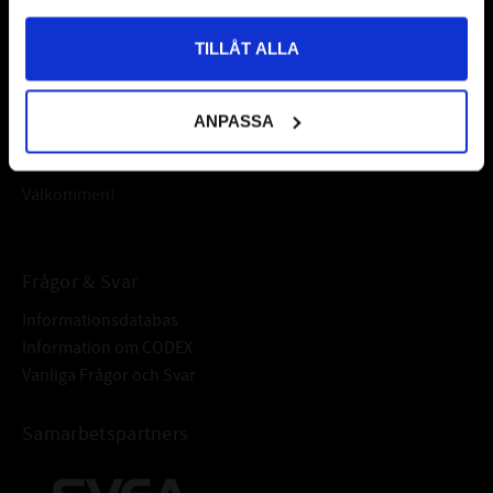
Vår webbutik har funnits sedan år 2010
TILLÅT ALLA
Vår ambition på Kullagret är att tillgodose er med kullager,
tätningar, transmission, smörjmedel,
ANPASSA
fordonsvårdsprodukter och mycket mer från välkända
varumärken av högsta kvalité.
Välkommen!
Frågor & Svar
Informationsdatabas
Information om CODEX
Vanliga Frågor och Svar
Samarbetspartners