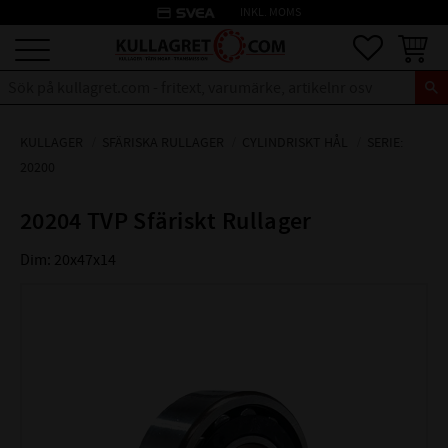
credit_card
INKL. MOMS
Meny
Favoriter
Kundva
KULLAGER
SFÄRISKA RULLAGER
CYLINDRISKT HÅL
SERIE:
20200
20204 TVP Sfäriskt Rullager
Dim: 20x47x14