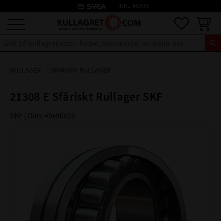
credit_card
INKL. MOMS
Meny
Favoriter
Kundva
KULLAGER
SFÄRISKA RULLAGER
21308 E Sfäriskt Rullager SKF
SKF | Dim: 40x90x23