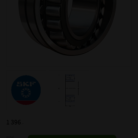
1 396
:-
Antal