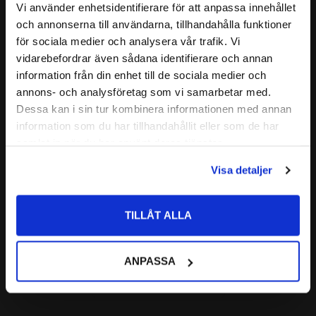
Vi använder enhetsidentifierare för att anpassa innehållet
Relaterade produkter
( C )
FAS:
1,3 mm
close
och annonserna till användarna, tillhandahålla funktioner
Välkommen till kullagret.com
( B1 )
BREDD:
7,2 mm
för sociala medier och analysera vår trafik. Vi
MATERIAL I KEDJEHJUL
C45 Stål
vidarebefordrar även sådana identifierare och annan
Lägg till i favoriter
Vill du handla som företag eller privatperson?
information från din enhet till de sociala medier och
annons- och analysföretag som vi samarbetar med.
FÖRETAG
Dessa kan i sin tur kombinera informationen med annan
information som du har tillhandahållit eller som de har
Priser visas exkl. moms
samlat in när du har använt deras tjänster.
PRIVAT
Visa detaljer
Priser visas inkl. moms
1/2'' (08B-1) 
Rullkedja Simplex 5 
TILLÅT ALLA
meter
Förpackning: 5meter
520
ANPASSA
:-