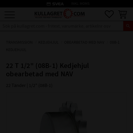
credit_card
INKL. MOMS
Meny
Favoriter
Kundva
TRANSMISSION
KEDJEHJUL
OBEARBETAD MED NAV
08B-1
KEDJEHJUL
22 T 1/2" (08B-1) Kedjehjul
obearbetad med NAV
22 Tänder | 1/2" (08B-1)