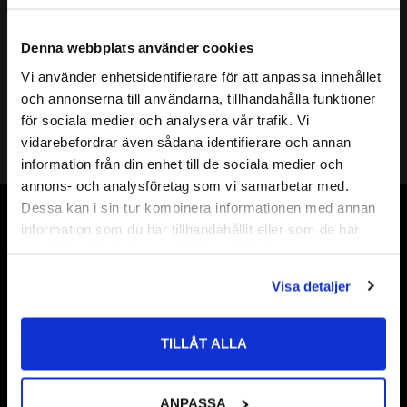
Mer info
( d ) INNERDIAMETER:
22mm
Denna webbplats använder cookies
( D ) YTTERDIAMETER:
30mm
Vi använder enhetsidentifierare för att anpassa innehållet
( s ) TJOCKLEK:
0,1mm
close
och annonserna till användarna, tillhandahålla funktioner
Välkommen till kullagret.com
SHIMS DIN KLASS:
DIN 988
för sociala medier och analysera vår trafik. Vi
HÅRDHET HRC:
49 till 54 HRC
vidarebefordrar även sådana identifierare och annan
Shims 22
Vill du handla som företag eller privatperson?
information från din enhet till de sociala medier och
Shims 22x
annons- och analysföretag som vi samarbetar med.
ÖVRIGT:
Shims 22x30
FÖRETAG
Dessa kan i sin tur kombinera informationen med annan
Shims 22x30x
Vår webbutik har funnits sedan år 2010
information som du har tillhandahållit eller som de har
Priser visas exkl. moms
Shims 22x30x0,1
samlat in när du har använt deras tjänster.
Vår ambition på Kullagret är att tillgodose er med kullager,
PRIVAT
tätningar, transmission, smörjmedel,
Visa detaljer
Priser visas inkl. moms
fordonsvårdsprodukter och mycket mer från välkända
varumärken av högsta kvalité.
TILLÅT ALLA
Välkommen!
ANPASSA