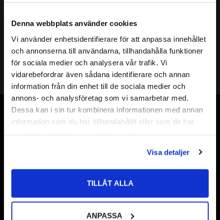
Mer info
( d ) INNERDIAMETER:
22mm
Denna webbplats använder cookies
( D ) YTTERDIAMETER:
30mm
Vi använder enhetsidentifierare för att anpassa innehållet
( s ) TJOCKLEK:
0,5mm
close
och annonserna till användarna, tillhandahålla funktioner
Välkommen till kullagret.com
SHIMS DIN KLASS:
DIN 988
för sociala medier och analysera vår trafik. Vi
HÅRDHET HRC:
49 till 54 HRC
vidarebefordrar även sådana identifierare och annan
Vill du handla som företag eller privatperson?
Shims 22
information från din enhet till de sociala medier och
Shims 22x
annons- och analysföretag som vi samarbetar med.
ÖVRIGT:
Shims 22x30
FÖRETAG
Dessa kan i sin tur kombinera informationen med annan
Shims 22x30x
Vår webbutik har funnits sedan år 2010
information som du har tillhandahållit eller som de har
Priser visas exkl. moms
Shims 22x30x0,5
samlat in när du har använt deras tjänster.
Vår ambition på Kullagret är att tillgodose er med kullager,
PRIVAT
tätningar, transmission, smörjmedel,
Visa detaljer
Priser visas inkl. moms
fordonsvårdsprodukter och mycket mer från välkända
varumärken av högsta kvalité.
TILLÅT ALLA
Välkommen!
ANPASSA