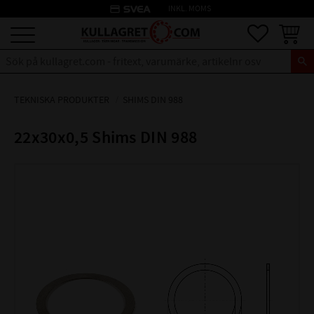
credit_card
INKL. MOMS
Meny
Favoriter
Kundva
TEKNISKA PRODUKTER
SHIMS DIN 988
22x30x0,5 Shims DIN 988