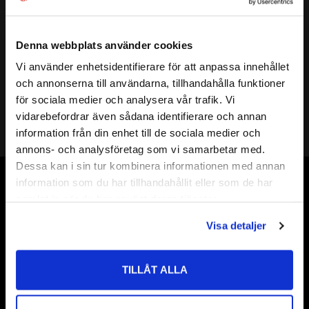
Mer info
( d ) INNERDIAMETER:
22mm
( D ) YTTERDIAMETER:
32mm
Denna webbplats använder cookies
( s ) TJOCKLEK:
1,0mm
Vi använder enhetsidentifierare för att anpassa innehållet
close
SHIMS DIN KLASS:
DIN 988
och annonserna till användarna, tillhandahålla funktioner
Välkommen till kullagret.com
HÅRDHET HRC:
49 till 54 HRC
för sociala medier och analysera vår trafik. Vi
Shims 22
vidarebefordrar även sådana identifierare och annan
Vill du handla som företag eller privatperson?
Shims 22x
information från din enhet till de sociala medier och
ÖVRIGT:
Shims 22x32
annons- och analysföretag som vi samarbetar med.
Shims 22x32x
FÖRETAG
Dessa kan i sin tur kombinera informationen med annan
Shims 22x32x1,0
information som du har tillhandahållit eller som de har
Priser visas exkl. moms
Vår webbutik har funnits sedan år 2010
samlat in när du har använt deras tjänster.
PRIVAT
Vår ambition på Kullagret är att tillgodose er med kullager,
Visa detaljer
tätningar, transmission, smörjmedel,
Priser visas inkl. moms
fordonsvårdsprodukter och mycket mer från välkända
varumärken av högsta kvalité.
TILLÅT ALLA
Välkommen!