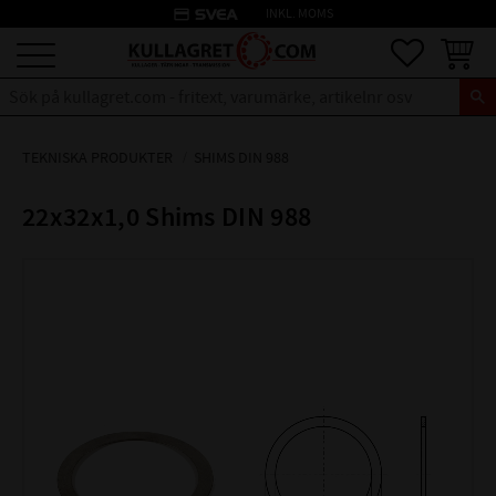
credit_card
INKL. MOMS
Meny
Favoriter
Kundva
TEKNISKA PRODUKTER
SHIMS DIN 988
22x32x1,0 Shims DIN 988