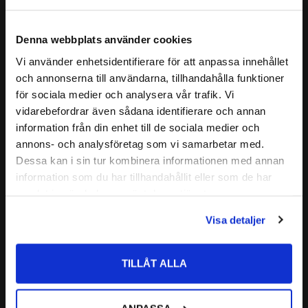
2204 2RSH
hållare.
ALTERNATIVA BETECKNINGAR:
2204 2RS1
Lagret är självinställande och relativt okänsligt för
Denna webbplats använder cookies
2204 2RSR
snedställning (Tillåten snedställning brukar ligga omkring 2-
CODEX - Spinning into
Vi använder enhetsidentifierare för att anpassa innehållet
4°) av axeln i förhållande till lagerhuset.
FABRIKAT:
close
infinity
och annonserna till användarna, tillhandahålla funktioner
Det är särskilt lämpliga för inbyggnader där betydande
Välkommen till kullagret.com
Läs mer
för sociala medier och analysera vår trafik. Vi
axelutböjning eller snedställning kan förväntas.
vidarebefordrar även sådana identifierare och annan
Relaterade produkter
Vill du handla som företag eller privatperson?
CODEX är en serie lager av
information från din enhet till de sociala medier och
annons- och analysföretag som vi samarbetar med.
Medelhög kvalitetsnivå
FÖRETAG
Dessa kan i sin tur kombinera informationen med annan
Lämplig för olika applikationer
Lägg till i favoriter
information som du har tillhandahållit eller som de har
Kvalitetskontrollerad
Priser visas exkl. moms
samlat in när du har använt deras tjänster.
PRIVAT
Nedan hittar du mer ingående information om detta Sfäriska
Visa detaljer
kullager
Priser visas inkl. moms
TILLÅT ALLA
2204 2RS ETN9 