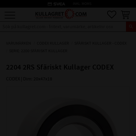
credit_card
INKL. MOMS
Meny
Favoriter
Kundva
VARUMÄRKEN
CODEX KULLAGER
SFÄRISKT KULLAGER - CODEX
SERIE: 2200 SFÄRISKT KULLAGER
2204 2RS Sfäriskt Kullager CODEX
CODEX | Dim: 20x47x18