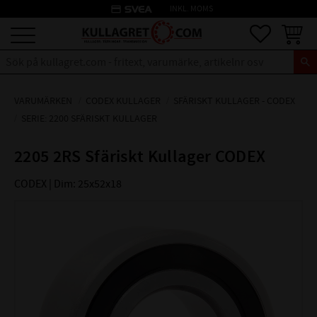
credit_card
INKL. MOMS
Meny
Favoriter
Kundva
VARUMÄRKEN
CODEX KULLAGER
SFÄRISKT KULLAGER - CODEX
SERIE: 2200 SFÄRISKT KULLAGER
2205 2RS Sfäriskt Kullager CODEX
CODEX | Dim: 25x52x18