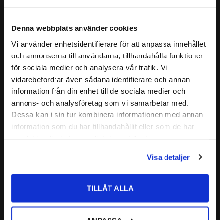
2205 2RSH
hållare.
ALTERNATIVA BETECKNINGAR:
2205 2RS1
Lagret är självinställande och relativt okänsligt för
Denna webbplats använder cookies
2205 2RSR
snedställning (Tillåten snedställning brukar ligga omkring 2-
CODEX - Spinning into
Vi använder enhetsidentifierare för att anpassa innehållet
4°) av axeln i förhållande till lagerhuset.
FABRIKAT:
close
infinity
och annonserna till användarna, tillhandahålla funktioner
Det är särskilt lämpliga för inbyggnader där betydande
Välkommen till kullagret.com
Läs mer
för sociala medier och analysera vår trafik. Vi
axelutböjning eller snedställning kan förväntas.
vidarebefordrar även sådana identifierare och annan
Relaterade produkter
Vill du handla som företag eller privatperson?
CODEX är en serie lager av
information från din enhet till de sociala medier och
annons- och analysföretag som vi samarbetar med.
Medelhög kvalitetsnivå
FÖRETAG
Dessa kan i sin tur kombinera informationen med annan
Lämplig för olika applikationer
Lägg till i favoriter
information som du har tillhandahållit eller som de har
Kvalitetskontrollerad
Priser visas exkl. moms
samlat in när du har använt deras tjänster.
PRIVAT
Nedan hittar du mer ingående information om detta Sfäriska
Visa detaljer
kullager
Priser visas inkl. moms
TILLÅT ALLA
2205 2RS ETN9 