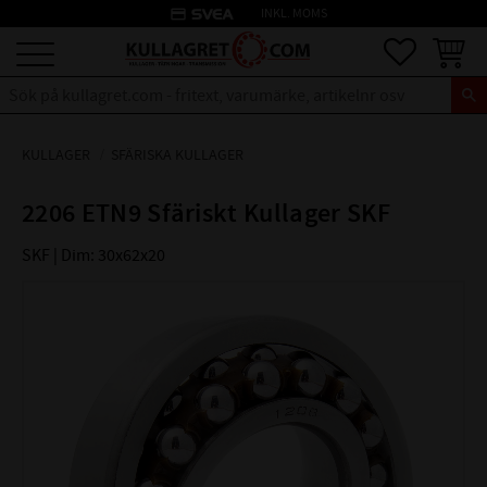
credit_card
INKL. MOMS
Meny
Favoriter
Kundva
KULLAGER
SFÄRISKA KULLAGER
2206 ETN9 Sfäriskt Kullager SKF
SKF | Dim: 30x62x20