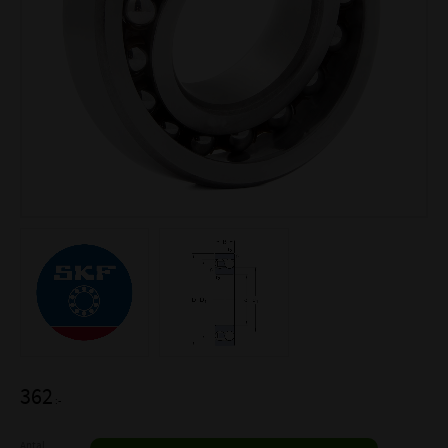
362
:-
Antal