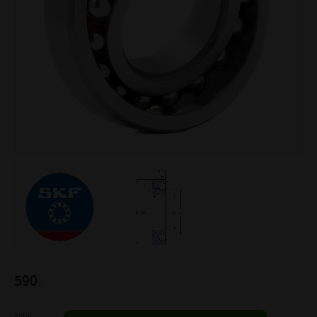
590
:-
Antal