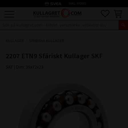
credit_card
INKL. MOMS
Meny
Favoriter
Kundva
KULLAGER
SFÄRISKA KULLAGER
2207 ETN9 Sfäriskt Kullager SKF
SKF | Dim: 35x72x23