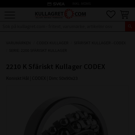
credit_card
INKL. MOMS
Meny
Favoriter
Kundva
VARUMÄRKEN
CODEX KULLAGER
SFÄRISKT KULLAGER - CODEX
SERIE: 2200 SFÄRISKT KULLAGER
2210 K Sfäriskt Kullager CODEX
Koniskt Hål | CODEX | Dim: 50x90x23