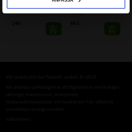
MSC
Kullager SKF
FK / MSC | För axel: 45mm
Koniskt Hål | SKF | Dim: 
50x90x23
146
663
:-
:-
Vår webbutik har funnits sedan år 2010
Vår ambition på Kullagret är att tillgodose er med kullager,
tätningar, transmission, smörjmedel,
fordonsvårdsprodukter och mycket mer från välkända
varumärken av högsta kvalité.
Välkommen!