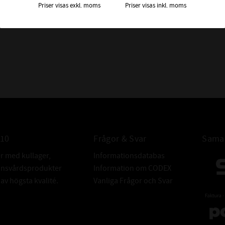
Priser visas exkl. moms
Priser visas inkl. moms
GRÄNSVARVTA
BÄRIGHETSTA
DYNAMISKT (C
BÄRIGHETSTA
STATISKT (C0)
ALTERNATIVA
BETECKNINGA
010
Frågor & Svar
Samar
FABRIKAT:
er med kullager,
Informationsdatabas
donsvårdsprodukter
Information om CODEX
v högsta kvalité.
Vanliga Frågor och Svar