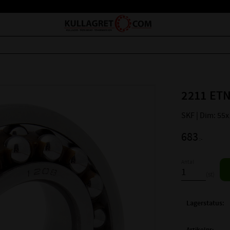
2211 ETN
SKF | Dim: 55
683
:-
Antal
st
Lagerstatus