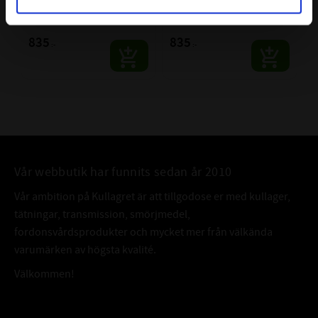
Rullager SKF
Rullager SKF
SKF | Dim: 30x62x20
SKF | Dim: 30x62x20
835
835
:-
:-
Vår webbutik har funnits sedan år 2010
Vår ambition på Kullagret är att tillgodose er med kullager,
tätningar, transmission, smörjmedel,
fordonsvårdsprodukter och mycket mer från välkända
varumärken av högsta kvalité.
Välkommen!