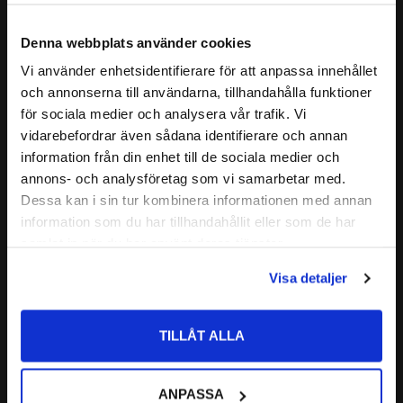
TILLÄGGSBETECKNING:
W33: Smörjspår och hål i
Egenskaper för Sfäriska Rullager
ytterbana
- Lång livslängd
Denna webbplats använder cookies
22206/MBW33
- Låg friktion
Vi använder enhetsidentifierare för att anpassa innehållet
22206 W33
- Utformad för att klara tunga laster
close
och annonserna till användarna, tillhandahålla funktioner
Välkommen till kullagret.com
ALTERNATIVA BETECKNINGAR:
22206 M W33
- Optimal belastningsfördelning
Läs mer
för sociala medier och analysera vår trafik. Vi
22206CC
- Självjusterande
vidarebefordrar även sådana identifierare och annan
22206E
Vill du handla som företag eller privatperson?
- Mässingshållare
Relaterade produkter
information från din enhet till de sociala medier och
FABRIKAT:
CODEX - Spinning into infinity
- Yttre spår och smörjhål
annons- och analysföretag som vi samarbetar med.
FÖRETAG
Dessa kan i sin tur kombinera informationen med annan
Nedan hittar du mer ingående information om detta Sfäriska
Lägg till i favoriter
Lägg till i favoriter
information som du har tillhandahållit eller som de har
Rullager
Priser visas exkl. moms
samlat in när du har använt deras tjänster.
PRIVAT
CODEX är en serie lager av
Visa detaljer
Priser visas inkl. moms
Medelhög kvalitetsnivå
Lämplig för olika applikationer
TILLÅT ALLA
Kvalitetskontrollerad
22206 E Sfäriskt 
22206 E C3 Sfäriskt 
ANPASSA