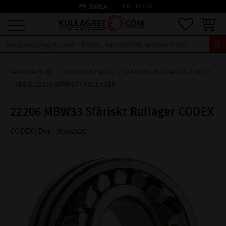
credit_card
INKL. MOMS
Meny
Favoriter
Kundva
VARUMÄRKEN
CODEX KULLAGER
SFÄRISKT RULLAGER - CODEX
SERIE: 22200 SFÄRISKT RULLAGER
22206 MBW33 Sfäriskt Rullager CODEX
CODEX | Dim: 30x62x20