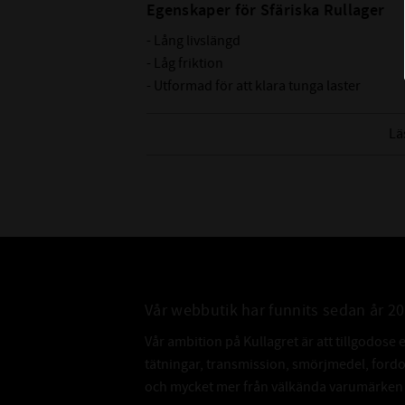
Egenskaper för Sfäriska Rullager
- Lång livslängd
- Låg friktion
- Utformad för att klara tunga laster
- Optimal belastningsfördelning
- Självjusterande
Lä
- Mässingshållare
- Yttre spår och smörjhål
Nedan hittar du mer ingående information 
CODEX är en serie lager av
Medelhög kvalitetsnivå
Lämplig för olika applikationer
Vår webbutik har funnits sedan år 2
Kvalitetskontrollerad
Vår ambition på Kullagret är att tillgodose 
tätningar, transmission, smörjmedel, for
och mycket mer från välkända varumärken a