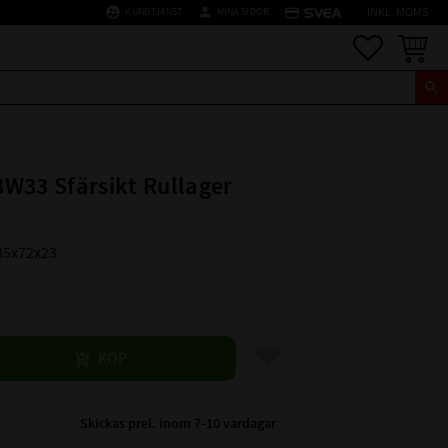
supervised_user_circle
person
credit_card
KUNDTJÄNST
MINA SIDOR
INKL. MOMS
Favoriter
Kundva
W33 Sfärsikt Rullager
35x72x23
Lägg till i favoriter
KÖP
Skickas prel. inom 7-10 vardagar