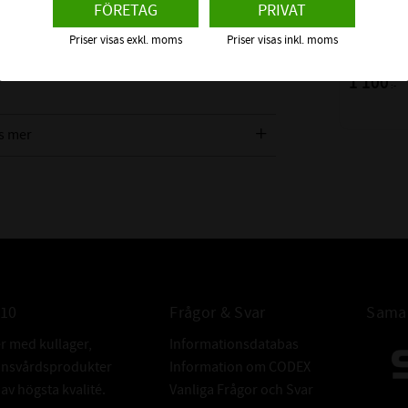
FÖRETAG
PRIVAT
RULLAGE
SKF | Dim: 
Priser visas exkl. moms
Priser visas inkl. moms
FABRIKAT:
1 100
:-
s mer
om detta Sfäriska Rullager
010
Frågor & Svar
Samar
er med kullager,
Informationsdatabas
donsvårdsprodukter
Information om CODEX
v högsta kvalité.
Vanliga Frågor och Svar