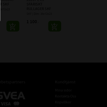
22207CC
R SKF
SFÄRISKT 
22207E
RULLAGER SKF
35x72x23
SKF | Dim: 35x72x23
CODEX - Spinning into
infinity
1 100
:-
betspartners
Kundtjänst
Mina sidor
Kontakta Oss
Köpvillkor