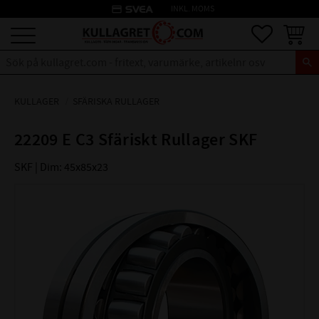
credit_card
INKL. MOMS
Meny
Favoriter
Kundva
KULLAGER
SFÄRISKA RULLAGER
22209 E C3 Sfäriskt Rullager SKF
SKF | Dim: 45x85x23