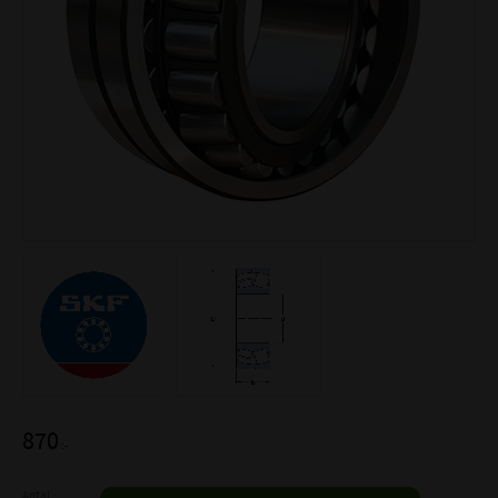
870
:-
Antal