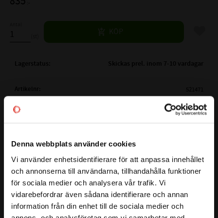
835
:-
Antal
Lägg til
KÖP
st
Lagerstatus
Skickas prel. inom 7-10 vardagar
Artikelnr
521471
Vikt
1,18 kg
Tillverkare
CODEX
Mer info
FULLSTÄNDIG CODEX
Denna webbplats använder cookies
22212-MBW33 C3
BETECKNING:
Visa alla produkter från CODEX
Vi använder enhetsidentifierare för att anpassa innehållet
( d )
INNERDIAMETER:
60 mm
close
och annonserna till användarna, tillhandahålla funktioner
Välkommen till kullagret.com
( D )
YTTERDIAMETER:
110 mm
för sociala medier och analysera vår trafik. Vi
( B )
BREDD:
28 mm
vidarebefordrar även sådana identifierare och annan
Vill du handla som företag eller privatperson?
Detta 22212-MBW33 C3 är ett Sfäriskt rullager med
information från din enhet till de sociala medier och
PASSANDE KLÄMHYLSA:
-
cylindriskt hål från CODEX
annons- och analysföretag som vi samarbetar med.