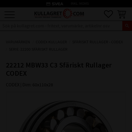
credit_card
INKL. MOMS
Meny
Favoriter
Kundva
VARUMÄRKEN
CODEX KULLAGER
SFÄRISKT RULLAGER - CODEX
SERIE: 22200 SFÄRISKT RULLAGER
22212 MBW33 C3 Sfäriskt Rullager
CODEX
CODEX | Dim: 60x110x28