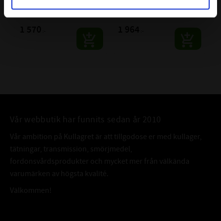
Rullager SKF
Rullager SKF
SKF | Dim: 70x125x31
SKF | Dim: 70x125x31
1 570
1 964
:-
:-
Vår webbutik har funnits sedan år 2010
Vår ambition på Kullagret är att tillgodose er med kullager,
tätningar, transmission, smörjmedel,
fordonsvårdsprodukter och mycket mer från välkända
varumärken av högsta kvalité.
Välkommen!