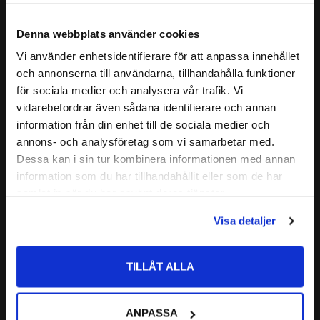
TILLÄGGSBETECKNING:
W33: Smörjspår och hål i
Egenskaper för Sfäriska Rullager
ytterbana
- Lång livslängd
Denna webbplats använder cookies
22214/MBW33
- Låg friktion
Vi använder enhetsidentifierare för att anpassa innehållet
22214 W33
- Utformad för att klara tunga laster
close
och annonserna till användarna, tillhandahålla funktioner
Välkommen till kullagret.com
ALTERNATIVA BETECKNINGAR:
22214 M W33
- Optimal belastningsfördelning
Läs mer
för sociala medier och analysera vår trafik. Vi
22214CC
- Självjusterande
vidarebefordrar även sådana identifierare och annan
22214E
Vill du handla som företag eller privatperson?
- Mässingshållare
Relaterade produkter
information från din enhet till de sociala medier och
FABRIKAT:
CODEX - Spinning into infinity
- Yttre spår och smörjhål
annons- och analysföretag som vi samarbetar med.
FÖRETAG
Dessa kan i sin tur kombinera informationen med annan
Nedan hittar du mer ingående information om detta Sfäriska
Lägg till i favoriter
Lägg till i favoriter
information som du har tillhandahållit eller som de har
Rullager
Priser visas exkl. moms
samlat in när du har använt deras tjänster.
PRIVAT
CODEX är en serie lager av
Visa detaljer
Priser visas inkl. moms
Medelhög kvalitetsnivå
Lämplig för olika applikationer
TILLÅT ALLA
Kvalitetskontrollerad
22214 E Sfäriskt 
22214 E C3 Sfäriskt 
ANPASSA