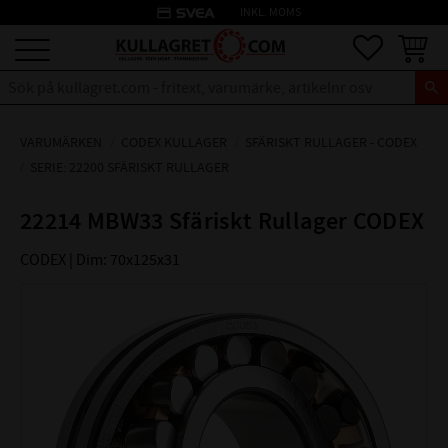
credit_card
INKL. MOMS
Meny
Favoriter
Kundva
VARUMÄRKEN
CODEX KULLAGER
SFÄRISKT RULLAGER - CODEX
SERIE: 22200 SFÄRISKT RULLAGER
22214 MBW33 Sfäriskt Rullager CODEX
CODEX | Dim: 70x125x31