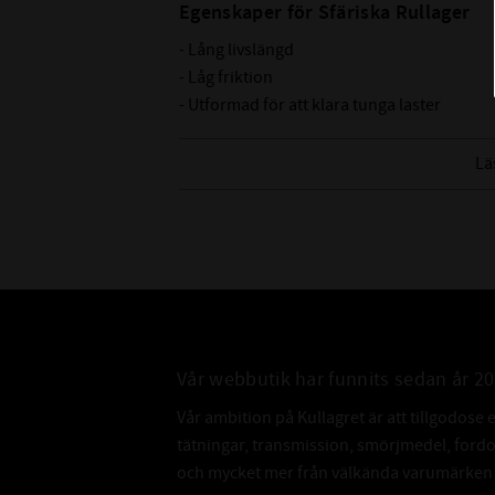
Egenskaper för Sfäriska Rullager
- Lång livslängd
- Låg friktion
- Utformad för att klara tunga laster
- Optimal belastningsfördelning
- Självjusterande
Lä
- Mässingshållare
- Yttre spår och smörjhål
Nedan hittar du mer ingående information 
CODEX är en serie lager av
Medelhög kvalitetsnivå
Lämplig för olika applikationer
Vår webbutik har funnits sedan år 2
Kvalitetskontrollerad
Vår ambition på Kullagret är att tillgodose 
tätningar, transmission, smörjmedel, for
och mycket mer från välkända varumärken a