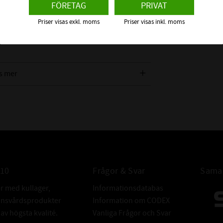
ALTERNATIVA
FÖRETAG
PRIVAT
Priser visas exkl. moms
Priser visas inkl. moms
FABRIKAT:
s mer
om detta Sfäriska Rullager
010
Frågor & Svar
Samar
er med kullager,
Informationsdatabas
donsvårdsprodukter
Information om CODEX
v högsta kvalité.
Vanliga Frågor och Svar