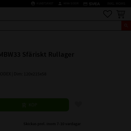
supervised_user_circle
person
credit_card
KUNDTJÄNST
MINA SIDOR
INKL. MOMS
Favoriter
Kundva
MBW33 Sfäriskt Rullager
 CODEX | Dim: 120x215x58
Lägg till i favoriter
KÖP
Skickas prel. inom 7-10 vardagar