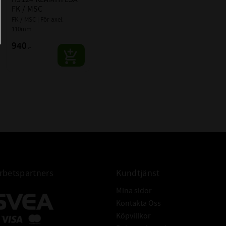
 BETECKNINGAR:
22224 K M W33
FK / MSC
22224 CCK
FK / MSC | För axel: 
22224 EK
110mm
CODEX - Spinning into
940
:-
infinity
betspartners
Kundtjänst
Mina sidor
Kontakta Oss
Köpvillkor