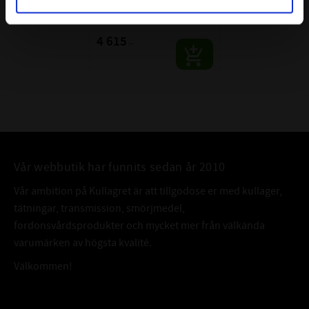
Rullager SKF
SKF | Dim: 90x190x64
4 615
:-
Vår webbutik har funnits sedan år 2010
Vår ambition på Kullagret är att tillgodose er med kullager,
tätningar, transmission, smörjmedel,
fordonsvårdsprodukter och mycket mer från välkända
varumärken av högsta kvalité.
Välkommen!