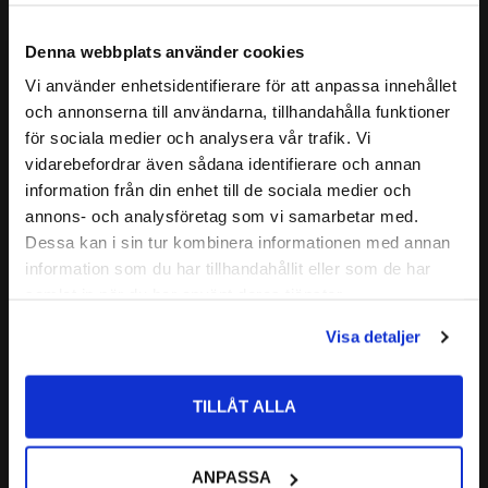
TILLÄGGSBETECKNING:
W33: Smörjspår och hål i
Egenskaper för Sfäriska Rullager
ytterbana
- Lång livslängd
Denna webbplats använder cookies
22318/MBW33
- Låg friktion
Vi använder enhetsidentifierare för att anpassa innehållet
22318W33
- Utformad för att klara tunga laster
close
och annonserna till användarna, tillhandahålla funktioner
Välkommen till kullagret.com
ALTERNATIVA BETECKNINGAR:
22318M W33
- Optimal belastningsfördelning
Läs mer
för sociala medier och analysera vår trafik. Vi
22318CC
- Självjusterande
vidarebefordrar även sådana identifierare och annan
22318E
Vill du handla som företag eller privatperson?
- Mässingshållare
Relaterade produkter
information från din enhet till de sociala medier och
FABRIKAT:
CODEX - Spinning into infinity
- Yttre spår och smörjhål
annons- och analysföretag som vi samarbetar med.
FÖRETAG
Dessa kan i sin tur kombinera informationen med annan
Nedan hittar du mer ingående information om detta Sfäriska
Lägg till i favoriter
information som du har tillhandahållit eller som de har
Rullager
Priser visas exkl. moms
samlat in när du har använt deras tjänster.
PRIVAT
CODEX är en serie lager av
Visa detaljer
Priser visas inkl. moms
Medelhög kvalitetsnivå
Lämplig för olika applikationer
TILLÅT ALLA
Kvalitetskontrollerad
22318 E Sfäriskt 
ANPASSA