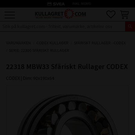
credit_card
INKL. MOMS
Meny
Favoriter
Kundva
VARUMÄRKEN
CODEX KULLAGER
SFÄRISKT RULLAGER - CODEX
SERIE: 22300 SFÄRISKT RULLAGER
22318 MBW33 Sfäriskt Rullager CODEX
CODEX | Dim: 90x190x64