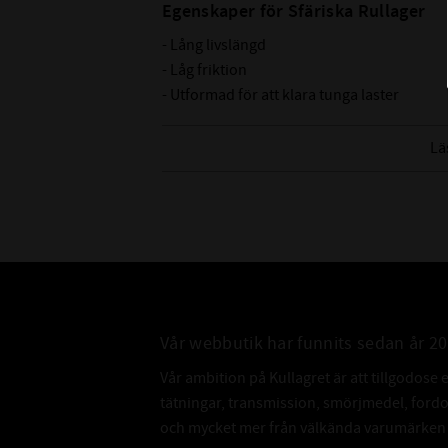
Egenskaper för Sfäriska Rullager
- Lång livslängd
- Låg friktion
- Utformad för att klara tunga laster
- Optimal belastningsfördelning
- Självjusterande
Lä
- Mässingshållare
- Yttre spår och smörjhål
Nedan hittar du mer ingående information 
CODEX är en serie lager av
Medelhög kvalitetsnivå
Lämplig för olika applikationer
Vår webbutik har funnits sedan år 2
Kvalitetskontrollerad
Vår ambition på Kullagret är att tillgodose 
tätningar, transmission, smörjmedel, for
och mycket mer från välkända varumärken a