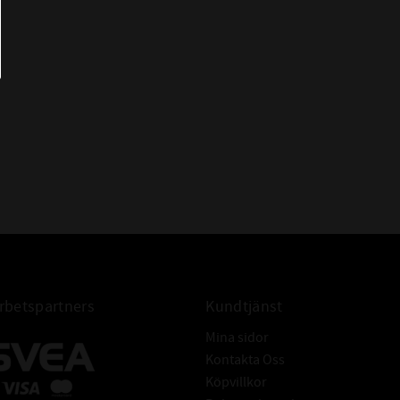
 BETECKNINGAR:
22328 K M W33
22328 CCK
22328 EK
CODEX - Spinning into
infinity
betspartners
Kundtjänst
Mina sidor
Kontakta Oss
Köpvillkor