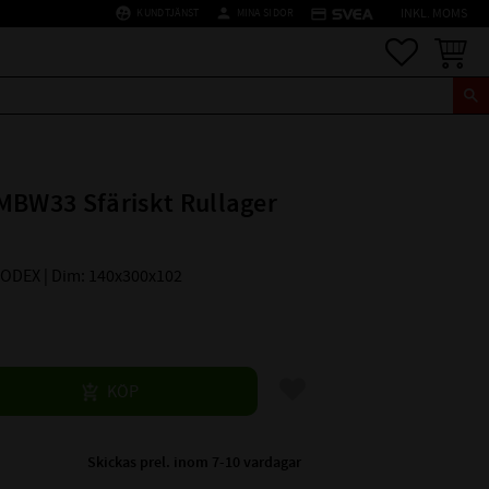
supervised_user_circle
person
credit_card
KUNDTJÄNST
MINA SIDOR
INKL. MOMS
Favoriter
Kundva
MBW33 Sfäriskt Rullager
 CODEX | Dim: 140x300x102
Lägg till i favoriter
KÖP
Skickas prel. inom 7-10 vardagar