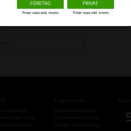
ALTERNATIVA
FÖRETAG
PRIVAT
Priser visas exkl. moms
Priser visas inkl. moms
FABRIKAT:
s mer
om detta Sfäriska Rullager
010
Frågor & Svar
Samar
er med kullager,
Informationsdatabas
donsvårdsprodukter
Information om CODEX
v högsta kvalité.
Vanliga Frågor och Svar