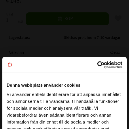
4 148
:-
Antal
Lägg til
KÖP
st
Lagerstatus
Skickas prel. inom 7-10 vardagar
Artikelnr
521547
Vikt
7,65 kg
Tillverkare
CODEX
Mer info
FULLSTÄNDIG CODEX
Denna webbplats använder cookies
23030-KMBW33
BETECKNING:
Visa alla produkter från CODEX
Vi använder enhetsidentifierare för att anpassa innehållet
( d )
INNERDIAMETER:
150 mm
close
och annonserna till användarna, tillhandahålla funktioner
Välkommen till kullagret.com
( D )
YTTERDIAMETER:
225 mm
för sociala medier och analysera vår trafik. Vi
( B )
BREDD:
56 mm
vidarebefordrar även sådana identifierare och annan
Vill du handla som företag eller privatperson?
Detta 23030 K-MBW33 är ett Sfäriskt rullager med koniskt
information från din enhet till de sociala medier och
PASSANDE KLÄMHYLSA:
H3030
hål från CODEX
annons- och analysföretag som vi samarbetar med.