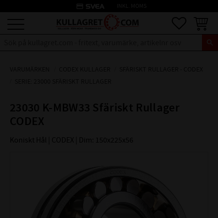
credit_card
INKL. MOMS
Meny
Favoriter
Kundva
VARUMÄRKEN
CODEX KULLAGER
SFÄRISKT RULLAGER - CODEX
SERIE: 23000 SFÄRISKT RULLAGER
23030 K-MBW33 Sfäriskt Rullager
CODEX
Koniskt Hål | CODEX | Dim: 150x225x56