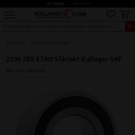
credit_card
INKL. MOMS
Meny
Favoriter
Kundva
KULLAGER
SFÄRISKA KULLAGER
2304 2RS ETN9 Sfäriskt Kullager SKF
SKF | Dim: 20x52x21