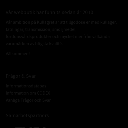
2304 DDU
FABRIKAT:
SKF
Vår webbutik har funnits sedan år 2010
Vår ambition på Kullagret är att tillgodose er med kullager,
tätningar, transmission, smörjmedel,
fordonsvårdsprodukter och mycket mer från välkända
varumärken av högsta kvalité.
Välkommen!
Frågor & Svar
Informationsdatabas
Information om CODEX
Vanliga Frågor och Svar
Samarbetspartners