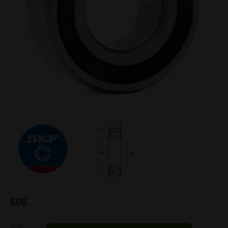
608
:-
Antal