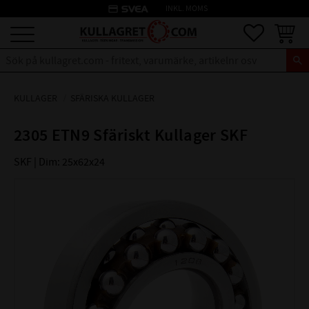
credit_card
INKL. MOMS
Meny
Favoriter
Kundva
KULLAGER
SFÄRISKA KULLAGER
2305 ETN9 Sfäriskt Kullager SKF
SKF | Dim: 25x62x24