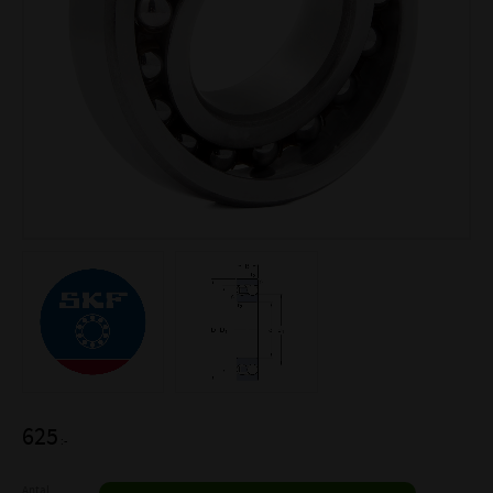
625
:-
Antal