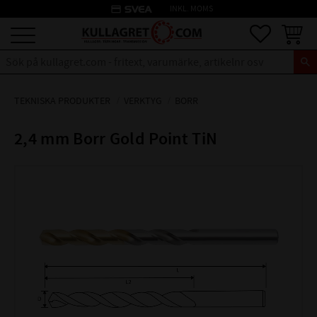
credit_card
INKL. MOMS
Meny
Favoriter
Kundva
TEKNISKA PRODUKTER
VERKTYG
BORR
2,4 mm Borr Gold Point TiN