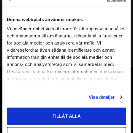
Mer info
Diameter:
Ø 2,4 mm
SPIRAL LÄNGD:
30 mm
Denna webbplats använder cookies
TOTAL LÄNGD:
57 mm
Vi använder enhetsidentifierare för att anpassa innehållet
close
VARVTAL / MATNING STÅL:
V: 7000 / M: 420
och annonserna till användarna, tillhandahålla funktioner
Välkommen till kullagret.com
VARVTAL / MATNING ROSTFRITT:
V: 3500 / M: 210
Borr 2,4mm
för sociala medier och analysera vår trafik. Vi
VARVTAL / MATNING ALUMINIUM:
V: 15000 / M: 900
vidarebefordrar även sådana identifierare och annan
Vill du handla som företag eller privatperson?
information från din enhet till de sociala medier och
annons- och analysföretag som vi samarbetar med.
FÖRETAG
Dessa kan i sin tur kombinera informationen med annan
information som du har tillhandahållit eller som de har
Priser visas exkl. moms
Vår webbutik har funnits sedan år 2010
samlat in när du har använt deras tjänster.
PRIVAT
Vår ambition på Kullagret är att tillgodose er med kullager,
Visa detaljer
tätningar, transmission, smörjmedel,
Priser visas inkl. moms
fordonsvårdsprodukter och mycket mer från välkända
varumärken av högsta kvalité.
TILLÅT ALLA
Välkommen!