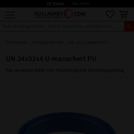
credit_card
INKL. MOMS
Meny
Favoriter
Kundva
TÄTNINGAR
U-MANSCHETTER
UN - K21 U-MANSCHETT
UN 24x32x4 U-manschett PU
Kan användas både som Kolvtätning och Kolvstångstätning