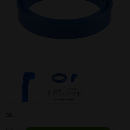
36
:-
Antal